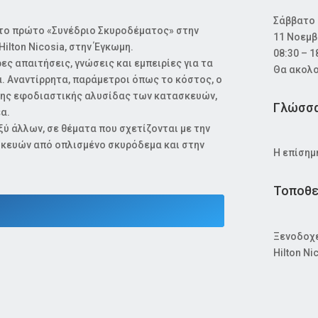
Σάββατο
το πρώτο «Συνέδριο Σκυροδέματος» στην
11 Νοεμβ
ilton Nicosia, στην Έγκωμη.
08:30 – 1
ς απαιτήσεις, γνώσεις και εμπειρίες για τα
Θα ακολο
. Αναντίρρητα, παράμετροι όπως το κόστος, ο
 της εφοδιαστικής αλυσίδας των κατασκευών,
Γλώσσα
α.
ύ άλλων, σε θέματα που σχετίζονται με την
σκευών από οπλισμένο σκυρόδεμα και στην
Η επίσημ
Τοποθε
Ξενοδοχ
Hilton Ni